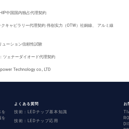
 CHIP中国国内独占代理契約
 セラミックキャピラリー代理契約 伟创实力（OTW）社銅線、 アルミ線
ソリューション信頼性試験
社：ツェナーダイオード代理契約
r Technology co., LTD
よくある質問
お
スを
技術：LEDチップ基本知識
TI
報を
R
技術：LEDチップ応用
D