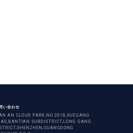
問い合わせ
AN AN CLOUD PARK,NO.2018,XUEGANG
OAD,BANTIAN SUBDISTRICT,LONG GANG
ISTRICT,SHENZHEN,GUANGDONG