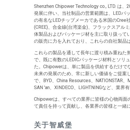
Shenzhen Chipower Technolog
発展に伴い、当社制品の営業範囲は、LEDパッ
の有名なLEDチップメーカである米国のCre
(CREE)、合金線(台湾楽金)、フラックスアル
体製品およびパッケージ材を主に取り扱って
の販売に力を入れており、これらの自社製品
これらの製品を通して長年に渡り積み重ねた
で、既に有数のLEDICパッケージ材料とソ
た。Chipowerは、単に製品を供給するだ
未来の発展のため、常に新しい価値をご提案
で、BYD、China Resources、NATIONSTAR、Mas
SAN 'an、XINDECO、LIGHTNINGな
Chipowerは、すべての業界に皆様の心物
て責任を持って貢献し、各業界の皆様と一緒
关于智威堡