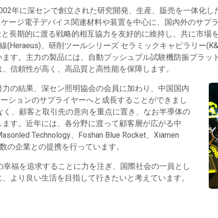
y co., LTD. は、2002年に深センで創立された研究開発、生産、販
ケージ電子デバイス関連材料や装置を中心に、国内外のサプライヤ
e社と長期的に渡る戦略的相互協力を友好的に維持し、共に市場
ミ線(Heraeus)、研削ツールシリーズ セラミックキャピラリー(
います。主力の製品には、自動プッシュプル試験機防振プラッ
は、信頼性が高く、高品質と高性能を保障します。
努力の結果、深セン照明協会の会員に加わり、中国国内
リューションのサプライヤーへと成長することができまし
けでなく、顧客と取引先の意向を重点に置き、なお半導体の
します。近年には、各分野に渡って顧客層が広がる中
onled Technology、Foshan Blue Rocket、Xiamen
ど、業界有数の企業との提携を行っています。
両面の幸福を追求することに力を注ぎ、国際社会の一員とし
に、より良い生活を目指して行きたいと考えています。