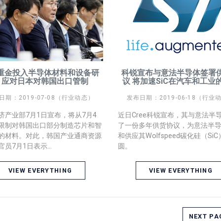
重金投入半导体材料和设备研
科锐宣布与意法半导体签署
 应对日本对韩国出口管制
议 将加速SiC在汽车和工业
日期：2019-07-08（行业动态）
发布日期：2019-06-18（行业
济产业部7月1日宣布，将从7月4
近日Cree科锐宣布，其与意法半
限制对韩国出口部分制造芯片和智
了一份多年供货协议，为意法半
的材料。对此，韩国产业通商资源
和供应其Wolfspeed碳化硅（Si
员7月1日表示...
圆。
VIEW EVERYTHING
VIEW EVERYTHING
NEXT PA