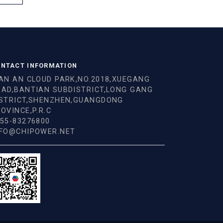
NTACT INFORMATION
AN AN CLOUD PARK,NO.2018,XUEGANG
OAD,BANTIAN SUBDISTRICT,LONG GANG
ISTRICT,SHENZHEN,GUANGDONG
OVINCE,P.R.C
55-83276800
NFO@CHIPOWER.NET