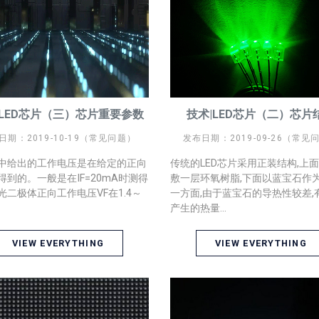
|LED芯片（三）芯片重要参数
技术|LED芯片（二）芯片
日期：2019-10-19（常见问题）
发布日期：2019-09-26（常见
中给出的工作电压是在给定的正向
传统的LED芯片采用正装结构,上
得到的。一般是在IF=20mA时测得
敷一层环氧树脂,下面以蓝宝石作
光二极体正向工作电压VF在1.4～
一方面,由于蓝宝石的导热性较差,
产生的热量...
VIEW EVERYTHING
VIEW EVERYTHING