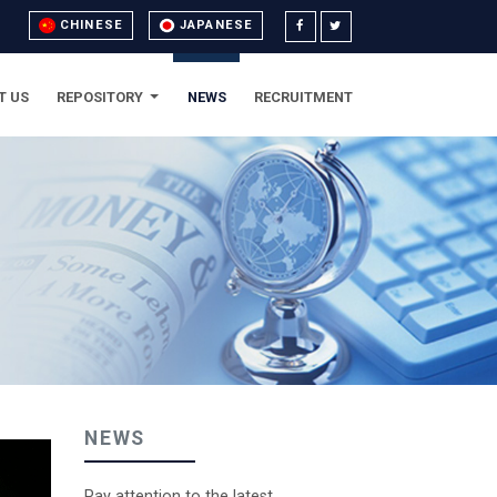
CHINESE
JAPANESE
T US
REPOSITORY
NEWS
RECRUITMENT
NEWS
Pay attention to the latest