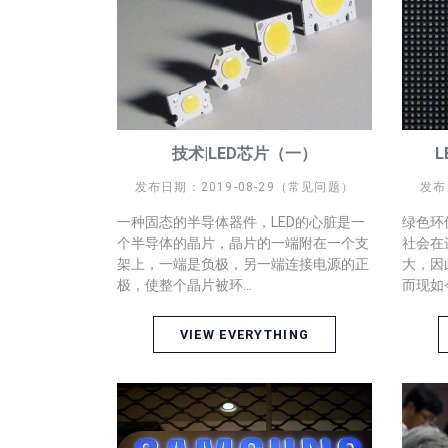
技术|LED芯片（一）
发布日期：2019-08-29（常见问题）
发布
一种固态的半导体器件，LED的心脏是一
绿色环
个半导体的晶片，晶片的一端附在一个支
社会在
架上，一端是负极，另一端连接电源的正
大，因
极，使整个晶片被环...
而现如今
VIEW EVERYTHING