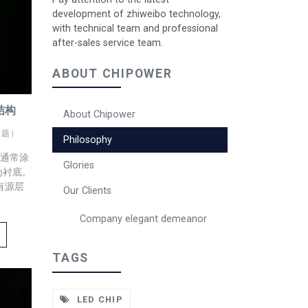
development of zhiweibo technology,
with technical team and professional
after-sales service team.
ABOUT CHIPOWER
结构
About Chipower
问题）
Philosophy
面通常涂
Glories
为衬底。
有源层
Our Clients
Company elegant demeanor
TAGS
LED CHIP