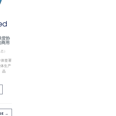
供货协
的商用
动态）
导体签署
导体生产
C）晶
GE →