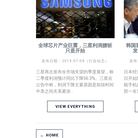
全球芯片产业巨震，三星利润腰斩
韩国
只是开始
发
发布日期：2019-07-08（行业动态）
发布
三星再次发布令市场失望的季度展望，称
日本经
二季度利润预计同比下降56.3%。三星在
日开始
公告中称，利润下降主要原因是前段时间
能手机
中美之间关系紧张...
部一名官
VIEW EVERYTHING
← HOME