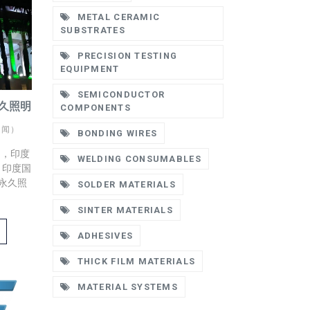
METAL CERAMIC
SUBSTRATES
PRECISION TESTING
EQUIPMENT
SEMICONDUCTOR
永久照明
COMPONENTS
新闻）
BONDING WIRES
日，印度
WELDING CONSUMABLES
，印度国
永久照
SOLDER MATERIALS
SINTER MATERIALS
ADHESIVES
THICK FILM MATERIALS
MATERIAL SYSTEMS